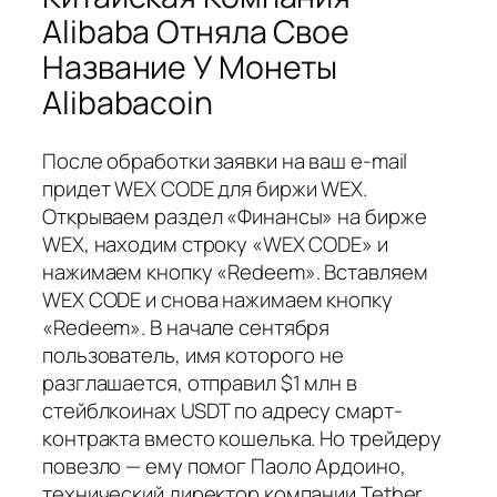
Alibaba Отняла Свое
Название У Монеты
Alibabacoin
После обработки заявки на ваш e-mail
придет WEX CODE для биржи WEX.
Открываем раздел «Финансы» на бирже
WEX, находим строку «WEX CODE» и
нажимаем кнопку «Redeem». Вставляем
WEX CODE и снова нажимаем кнопку
«Redeem». В начале сентября
пользователь, имя которого не
разглашается, отправил $1 млн в
стейблкоинах USDT по адресу смарт-
контракта вместо кошелька. Но трейдеру
повезло — ему помог Паоло Ардоино,
технический директор компании Tether,