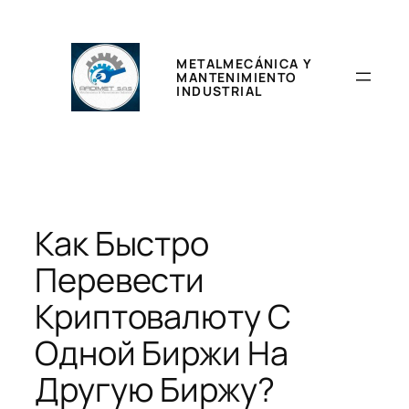
Saltar
al
contenido
METALMECÁNICA Y
MANTENIMIENTO
INDUSTRIAL
Как Быстро
Перевести
Криптовалюту С
Одной Биржи На
Другую Биржу?