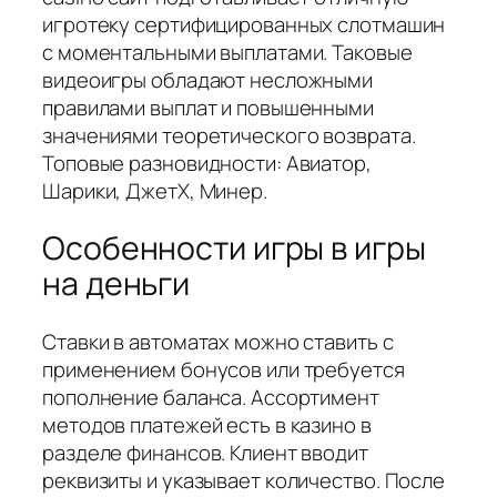
игротеку сертифицированных слотмашин
с моментальными выплатами. Таковые
видеоигры обладают несложными
правилами выплат и повышенными
значениями теоретического возврата.
Топовые разновидности: Авиатор,
Шарики, ДжетХ, Минер.
Особенности игры в игры
на деньги
Ставки в автоматах можно ставить с
применением бонусов или требуется
пополнение баланса. Ассортимент
методов платежей есть в казино в
разделе финансов. Клиент вводит
реквизиты и указывает количество. После