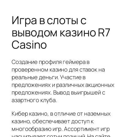
Игра в слоты с
выводом казино R7
Casino
Создание профиля геймера в
проверенном казино для ставок на
реальные деньги. Участие в
предложениях и различных акционных
предложениях. Вывод выигрышей с
азартного клуба.
Кибер казино, в отличие от наземных
казино, обеспечивает доступ к
многообразию игр. Ассортимент игр
насчитывает сотни позиций. На сайте