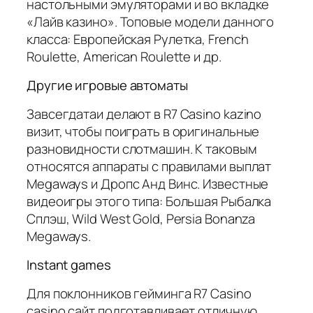
настольными эмуляторами и во вкладке
«Лайв казино». Топовые модели данного
класса: Европейская Рулетка, French
Roulette, American Roulette и др.
Другие игровые автоматы
Завсегдатаи делают в R7 Casino kazino
визит, чтобы поиграть в оригинальные
разновидности слотмашин. К таковым
относятся аппараты с правилами выплат
Megaways и Дропс Анд Винс. Известные
видеоигры этого типа: Большая Рыбалка
Сплэш, Wild West Gold, Persia Bonanza
Megaways.
Instant games
Для поклонников гейминга R7 Casino
casino сайт подготавливает отличную