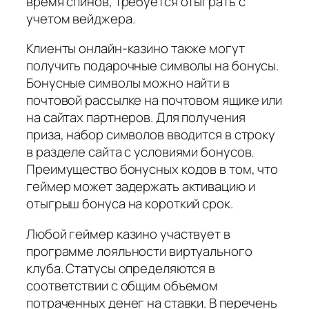
время спинов, требуется отыграть с
учетом вейджера.
Клиенты онлайн-казино также могут
получить подарочные символы на бонусы.
Бонусные символы можно найти в
почтовой рассылке на почтовом ящике или
на сайтах партнеров. Для получения
приза, набор символов вводится в строку
в разделе сайта с условиями бонусов.
Преимущество бонусных кодов в том, что
геймер может задержать активацию и
отыгрыш бонуса на короткий срок.
Любой геймер казино участвует в
программе лояльности виртуального
клуба. Статусы определяются в
соответствии с общим объемом
потраченных денег на ставки. В перечень