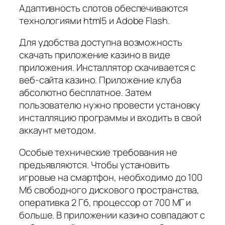
Адаптивность слотов обеспечиваются
технологиями html5 и Adobe Flash.
Для удобства доступна возможность
скачать приложение казино в виде
приложения. Инсталлятор скачивается с
веб-сайта казино. Приложение клуба
абсолютно бесплатное. Затем
пользователю нужно провести установку
инсталляцию программы и входить в свой
аккаунт методом.
Особые технические требования не
предъявляются. Чтобы установить
игровые на смартфон, необходимо до 100
Мб свободного дискового пространства,
оперативка 2 Гб, процессор от 700 МГ и
больше. В приложении казино совпадают с