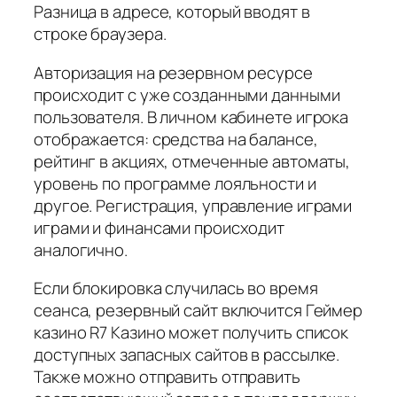
Разница в адресе, который вводят в
строке браузера.
Авторизация на резервном ресурсе
происходит с уже созданными данными
пользователя. В личном кабинете игрока
отображается: средства на балансе,
рейтинг в акциях, отмеченные автоматы,
уровень по программе лояльности и
другое. Регистрация, управление играми
играми и финансами происходит
аналогично.
Если блокировка случилась во время
сеанса, резервный сайт включится Геймер
казино R7 Казино может получить список
доступных запасных сайтов в рассылке.
Также можно отправить отправить