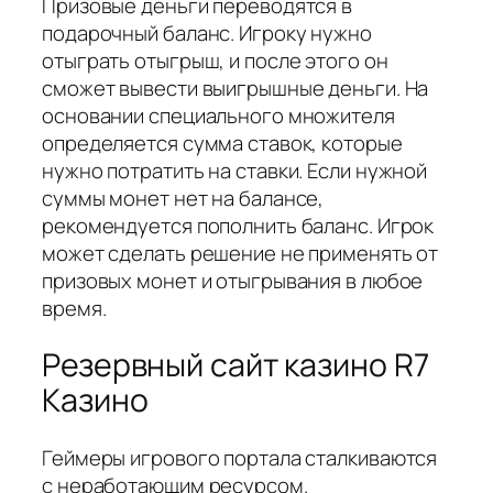
Призовые деньги переводятся в
подарочный баланс. Игроку нужно
отыграть отыгрыш, и после этого он
сможет вывести выигрышные деньги. На
основании специального множителя
определяется сумма ставок, которые
нужно потратить на ставки. Если нужной
суммы монет нет на балансе,
рекомендуется пополнить баланс. Игрок
может сделать решение не применять от
призовых монет и отыгрывания в любое
время.
Резервный сайт казино R7
Казино
Геймеры игрового портала сталкиваются
с неработающим ресурсом.