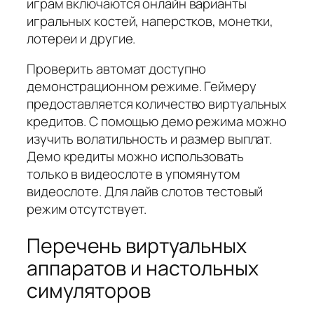
играм включаются онлайн варианты
игральных костей, наперстков, монетки,
лотереи и другие.
Проверить автомат доступно
демонстрационном режиме. Геймеру
предоставляется количество виртуальных
кредитов. С помощью демо режима можно
изучить волатильность и размер выплат.
Демо кредиты можно использовать
только в видеослоте в упомянутом
видеослоте. Для лайв слотов тестовый
режим отсутствует.
Перечень виртуальных
аппаратов и настольных
симуляторов