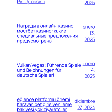
Pin Up casino
2025
Награды в онлайн-казино
enero
мостбет казино: какие
13,
специальные предложения
2025
предусмотрены
enero
Vulkan Vegas: Führende Spiele
4,
und Belohnungen für
deutsche Spieler!
2025
eğlence platformu önemi
diciembre
Karavan bet giriş yenileme
23, 2024
bakiyesi yok ziyaretçiler